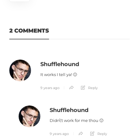
2 COMMENTS
Shufflehound
It works I tell ya! 🙂
9 years ago
Reply
Shufflehound
Didn\’t work for me thou 🙁
9 years ago
Reply