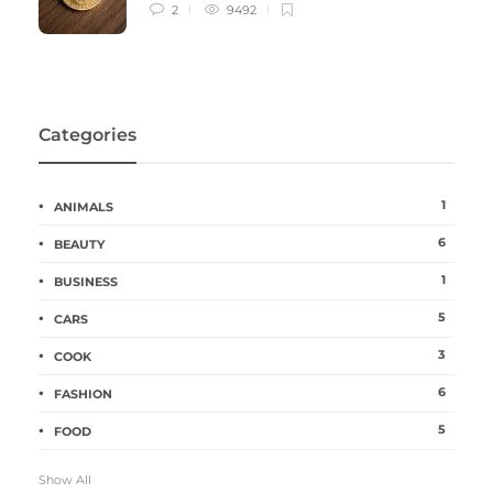
2
9492
Categories
1
ANIMALS
6
BEAUTY
1
BUSINESS
5
CARS
3
COOK
6
FASHION
5
FOOD
Show All