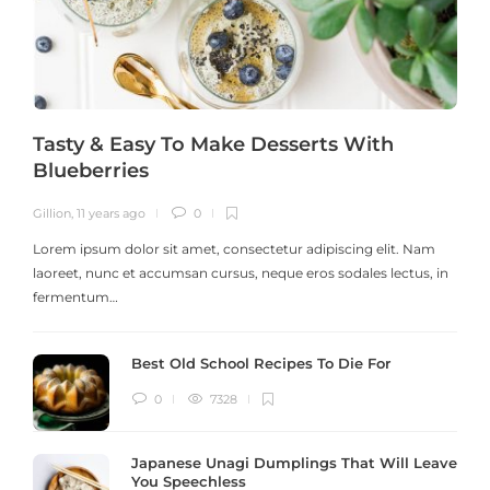
Tasty & Easy To Make Desserts With
Blueberries
Gillion
,
11 years ago
0
G
Lorem ipsum dolor sit amet, consectetur adipiscing elit. Nam
laoreet, nunc et accumsan cursus, neque eros sodales lectus, in
h
fermentum…
Best Old School Recipes To Die For
0
7328
Japanese Unagi Dumplings That Will Leave
You Speechless