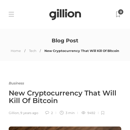
0
Blog Post
Home
Tech
New Cryptocurrency That Will Kill Of Bitcoin
Business
New Cryptocurrency That Will
Kill Of Bitcoin
Gillion
,
9 years ago
2
3 min
9492