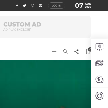
07
AUG
LOG IN
2026
0