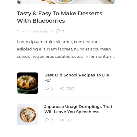
Tasty & Easy To Make Desserts
Revi
With Blueberries
Meal
Gillion
,
11 years ago
0
Gillion
,
9
Lorem ipsum dolor sit amet, consectetur
Lorem i
adipiscing elit. Nam laoreet, nunc et accumsan
adipisc
cursus, neque eros sodales lectus, in fermentum…
ut scel
dictum
Best Old School Recipes To Die
For
0
7327
Japanese Unagi Dumplings That
Will Leave You Speechless
0
5831