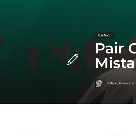
Fashion
Pair 
Mista
Gillion
,
11 years a