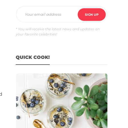
* You will receive the latest news and updates on
your favorite celebrities!
QUICK COOK!
ed