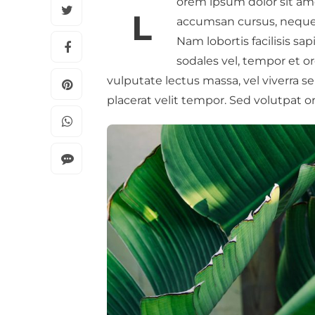
orem ipsum dolor sit ame
L
accumsan cursus, neque e
Nam lobortis facilisis sa
sodales vel, tempor et o
vulputate lectus massa, vel viverra se
placerat velit tempor. Sed volutpat or