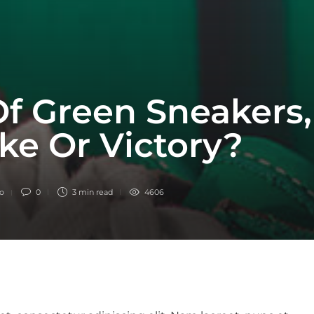
Of Green Sneakers,
ke Or Victory?
go
0
3 min
read
4606