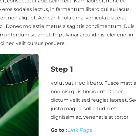
t, consectetur adipiscing elit. Nam laoreet, nunc et
ros sodales lectus, in fermentum libero dui eu lacus.
pien non aliquet. Aenean ligula urna, vehicula placerat
rci. Donec molestie metus a sagittis condimentum. Duis
m interdum sit amet. In pulvinar arcu id nisi eleifend, in
ci nec velit cursus posuere.
Step 1
volutpat nec libero.
Fusce mattis
non nisi quis tincidunt. Donec
dictum velit sed feugiat laoreet. S
justo magna, sollicitudin et
dignissim ac, venenatis at tortor.
Go to :
Link Page