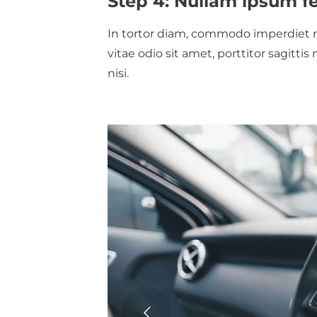
Step 4: Nullam ipsum f
In tortor diam, commodo imperdiet ri
vitae odio sit amet, porttitor sagitti
nisi.