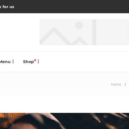
 for us
Menu
Shop
Home