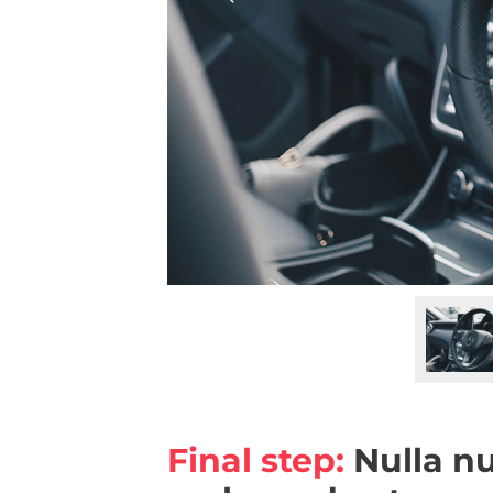
Final step:
Nulla nu