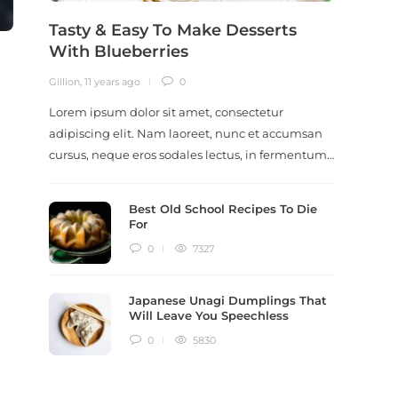
Tasty & Easy To Make Desserts
Revi
With Blueberries
Meal
Gillion
,
11 years ago
0
Gillion
,
9
Lorem ipsum dolor sit amet, consectetur
Lorem i
adipiscing elit. Nam laoreet, nunc et accumsan
adipisc
cursus, neque eros sodales lectus, in fermentum…
ut scel
dictum
Best Old School Recipes To Die
For
0
7327
Japanese Unagi Dumplings That
Will Leave You Speechless
0
5830