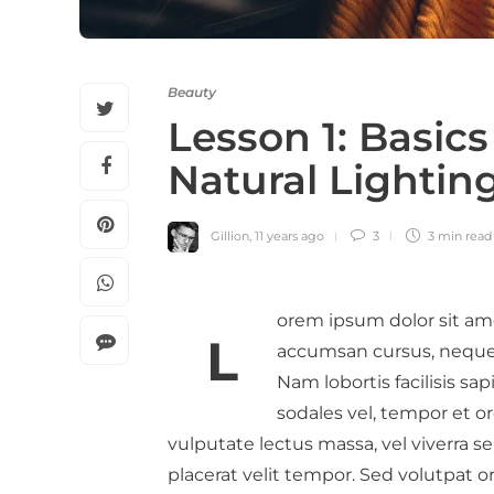
Beauty
Lesson 1: Basic
Natural Lightin
Gillion
,
11 years ago
3
3 min
read
orem ipsum dolor sit ame
L
accumsan cursus, neque e
Nam lobortis facilisis sa
sodales vel, tempor et o
vulputate lectus massa, vel viverra se
placerat velit tempor. Sed volutpat or