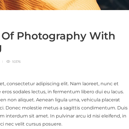
s Of Photography With
g
10376
t, consectetur adipiscing elit. Nam laoreet, nunc et
ros sodales lectus, in fermentum libero dui eu lacus.
pien non aliquet. Aenean ligula urna, vehicula placerat
rci. Donec molestie metus a sagittis condimentum. Duis
m interdum sit amet. In pulvinar arcu id nisi eleifend, in
ci nec velit cursus posuere.