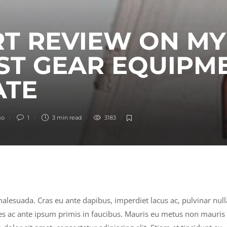
T REVIEW ON MY
ST GEAR EQUIPM
ATE
go
1
3 min
read
3183
 malesuada. Cras eu ante dapibus, imperdiet lacus ac, pulvinar null
s ac ante ipsum primis in faucibus. Mauris eu metus non mauris