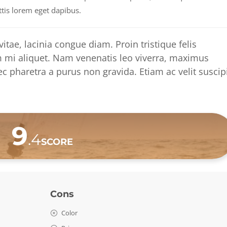
ttis lorem eget dapibus.
vitae, lacinia congue diam. Proin tristique felis
um mi aliquet. Nam venenatis leo viverra, maximus
c pharetra a purus non gravida. Etiam ac velit suscipi
9
.4
SCORE
Cons
Color