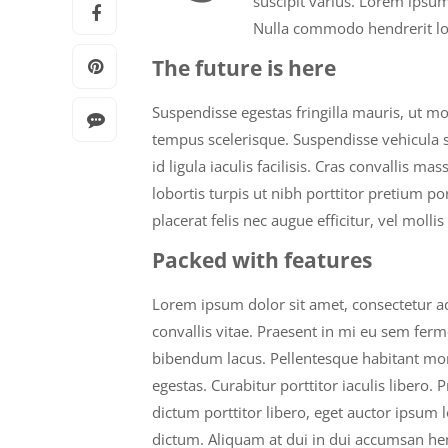
suscipit varius. Lorem ipsum 
Nulla commodo hendrerit l
The future is here
Suspendisse egestas fringilla mauris, ut mol
tempus scelerisque. Suspendisse vehicula s
id ligula iaculis facilisis. Cras convallis
lobortis turpis ut nibh porttitor pretium po
placerat felis nec augue efficitur, vel moll
Packed with features
Lorem ipsum dolor sit amet, consectetur adi
convallis vitae. Praesent in mi eu sem fe
bibendum lacus. Pellentesque habitant morb
egestas. Curabitur porttitor iaculis libero.
dictum porttitor libero, eget auctor ipsum l
dictum. Aliquam at dui in dui accumsan hendr