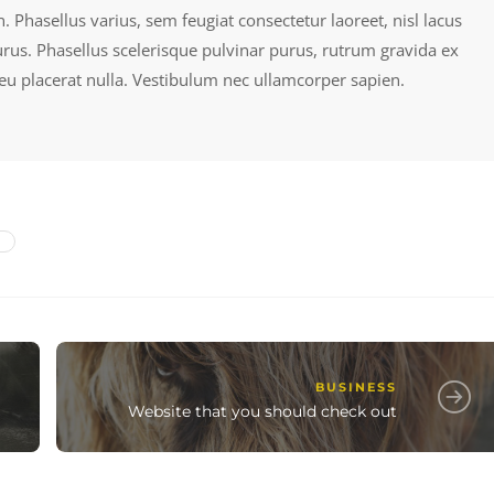
n. Phasellus varius, sem feugiat consectetur laoreet, nisl lacus
purus. Phasellus scelerisque pulvinar purus, rutrum gravida ex
 eu placerat nulla. Vestibulum nec ullamcorper sapien.
BUSINESS
Website that you should check out