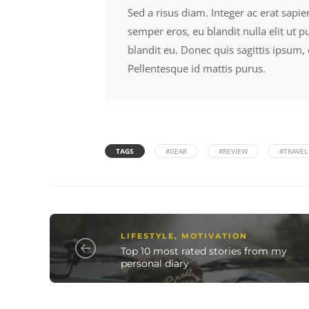
Sed a risus diam. Integer ac erat sapie
semper eros, eu blandit nulla elit ut 
blandit eu. Donec quis sagittis ipsum,
Pellentesque id mattis purus.
TAGS
#GEAR
#REVIEW
#TRAVEL
LIFESTYLE
,
MOTIVATION
Top 10 most rated stories from my
personal diary