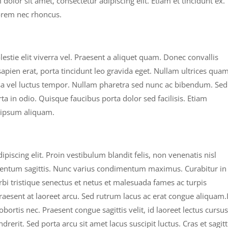
dolor sit amet, consectetur adipiscing elit. Etiam et tincidunt ex.
orem nec rhoncus.
estie elit viverra vel. Praesent a aliquet quam. Donec convallis
apien erat, porta tincidunt leo gravida eget. Nullam ultrices qua
 massa vel luctus tempor. Nullam pharetra sed nunc ac bibendum. Sed
rta in odio. Quisque faucibus porta dolor sed facilisis. Etiam
is ipsum aliquam.
piscing elit. Proin vestibulum blandit felis, non venenatis nisl
rmentum sagittis. Nunc varius condimentum maximus. Curabitur in
i tristique senectus et netus et malesuada fames ac turpis
 Praesent at laoreet arcu. Sed rutrum lacus ac erat congue aliquam.
obortis nec. Praesent congue sagittis velit, id laoreet lectus cursus
erit. Sed porta arcu sit amet lacus suscipit luctus. Cras et sagitt