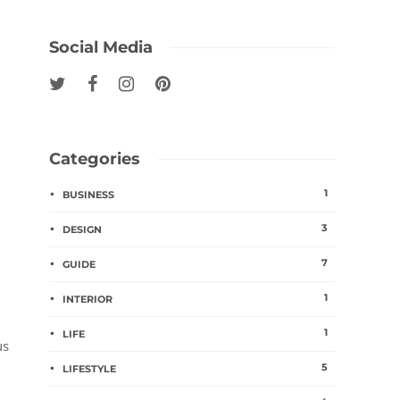
Social Media
Categories
1
BUSINESS
3
DESIGN
7
GUIDE
1
INTERIOR
1
LIFE
us
5
LIFESTYLE