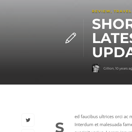
REVIEW
,
TRAVEL
SHOR
LATE
UPD
Gillion
,
10 years a
ed faucibus ultrices orci ac
S
Interdum et malesuada fame