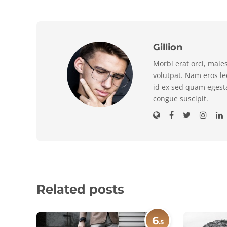
Gillion
Morbi erat orci, male
volutpat. Nam eros l
id ex sed quam egest
congue suscipit.
Related posts
6
.5