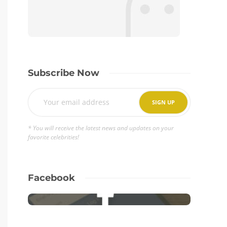
Subscribe Now
* You will receive the latest news and updates on your
favorite celebrities!
Facebook