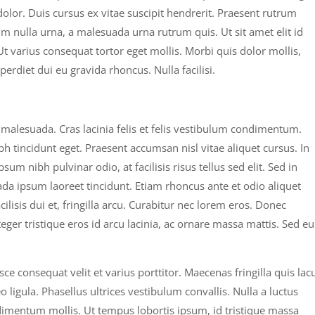
dolor. Duis cursus ex vitae suscipit hendrerit. Praesent rutrum
m nulla urna, a malesuada urna rutrum quis. Ut sit amet elit id
Ut varius consequat tortor eget mollis. Morbi quis dolor mollis,
rdiet dui eu gravida rhoncus. Nulla facilisi.
lesuada. Cras lacinia felis et felis vestibulum condimentum.
 tincidunt eget. Praesent accumsan nisl vitae aliquet cursus. In
psum nibh pulvinar odio, at facilisis risus tellus sed elit. Sed in
a ipsum laoreet tincidunt. Etiam rhoncus ante et odio aliquet
lisis dui et, fringilla arcu. Curabitur nec lorem eros. Donec
teger tristique eros id arcu lacinia, ac ornare massa mattis. Sed eu
sce consequat velit et varius porttitor. Maecenas fringilla quis lac
o ligula. Phasellus ultrices vestibulum convallis. Nulla a luctus
dimentum mollis. Ut tempus lobortis ipsum, id tristique massa