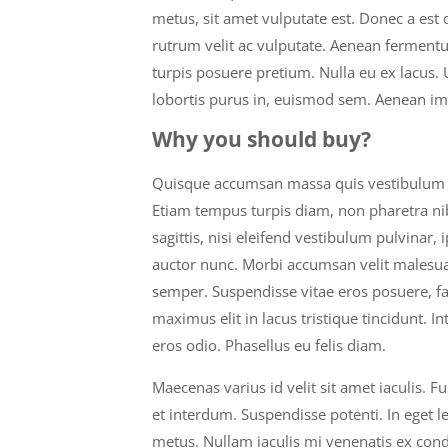
metus, sit amet vulputate est. Donec a est 
rutrum velit ac vulputate. Aenean fermentu
turpis posuere pretium. Nulla eu ex lacus. 
lobortis purus in, euismod sem. Aenean impe
Why you should buy?
Quisque accumsan massa quis vestibulum ma
Etiam tempus turpis diam, non pharetra nibh
sagittis, nisi eleifend vestibulum pulvinar, i
auctor nunc. Morbi accumsan velit malesuad
semper. Suspendisse vitae eros posuere, faci
maximus elit in lacus tristique tincidunt. In
eros odio. Phasellus eu felis diam.
Maecenas varius id velit sit amet iaculis. Fu
et interdum. Suspendisse potenti. In eget le
metus. Nullam iaculis mi venenatis ex con