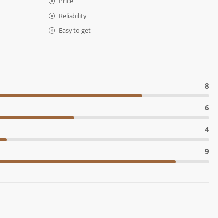
Price
Reliability
Easy to get
8
6
4
9