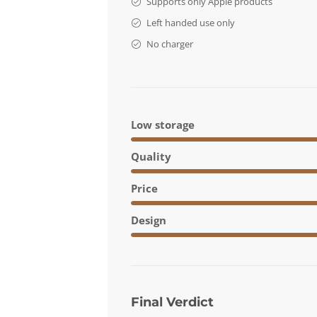
Supports only Apple products
Left handed use only
No charger
Low storage
Quality
Price
Design
Final Verdict