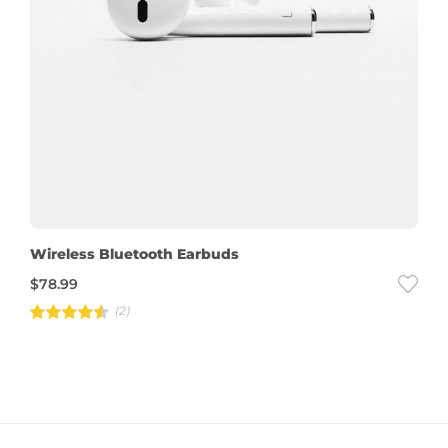
Wireless Bluetooth Earbuds
$
78.99
(2)
Rated
4.50
out of 5