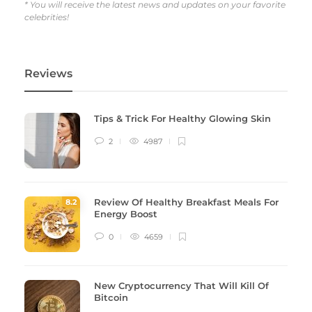
* You will receive the latest news and updates on your favorite
celebrities!
Reviews
Tips & Trick For Healthy Glowing Skin
2
4987
Review Of Healthy Breakfast Meals For
8
.2
Energy Boost
0
4659
New Cryptocurrency That Will Kill Of
Bitcoin