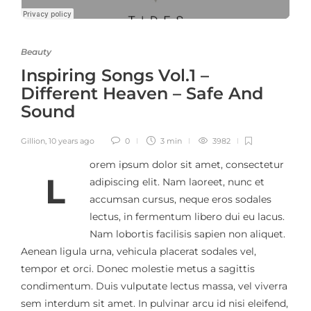
Beauty
Inspiring Songs Vol.1 –
Different Heaven – Safe And
Sound
Gillion
,
10 years ago
0
3 min
3982
orem ipsum dolor sit amet, consectetur
L
adipiscing elit. Nam laoreet, nunc et
accumsan cursus, neque eros sodales
lectus, in fermentum libero dui eu lacus.
Nam lobortis facilisis sapien non aliquet.
Aenean ligula urna, vehicula placerat sodales vel,
tempor et orci. Donec molestie metus a sagittis
condimentum. Duis vulputate lectus massa, vel viverra
sem interdum sit amet. In pulvinar arcu id nisi eleifend,