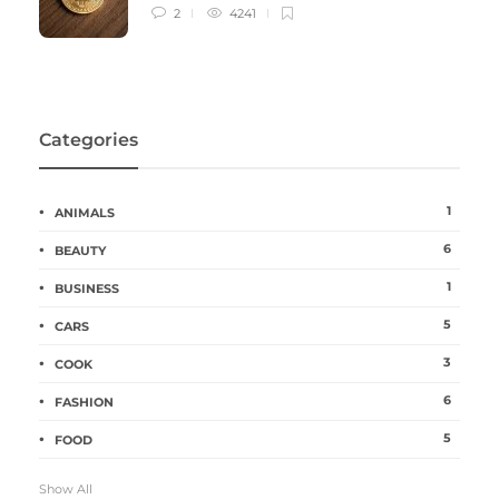
2
4241
Categories
1
ANIMALS
6
BEAUTY
1
BUSINESS
5
CARS
3
COOK
6
FASHION
5
FOOD
Show All