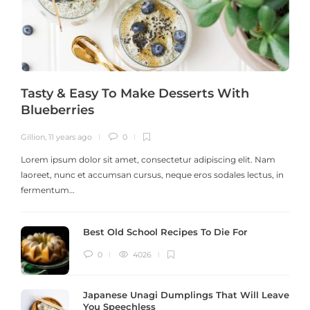
Tasty & Easy To Make Desserts With
Blueberries
Gillion
,
11 years ago
0
G
Lorem ipsum dolor sit amet, consectetur adipiscing elit. Nam
laoreet, nunc et accumsan cursus, neque eros sodales lectus, in
h
fermentum…
Best Old School Recipes To Die For
0
4026
Japanese Unagi Dumplings That Will Leave
You Speechless