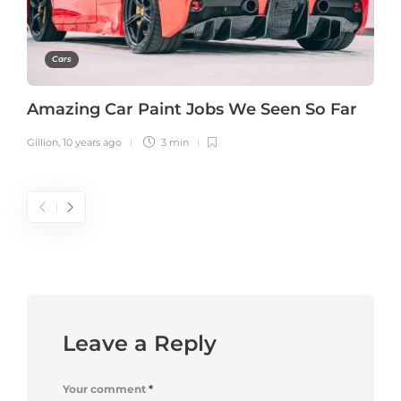
Cars
Amazing Car Paint Jobs We Seen So Far
Gillion
,
10 years ago
3 min
Leave a Reply
Your comment
*