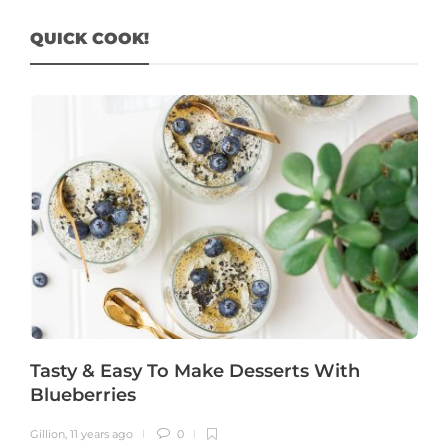
QUICK COOK!
Tasty & Easy To Make Desserts With
Blueberries
Gillion
,
11 years ago
0
G