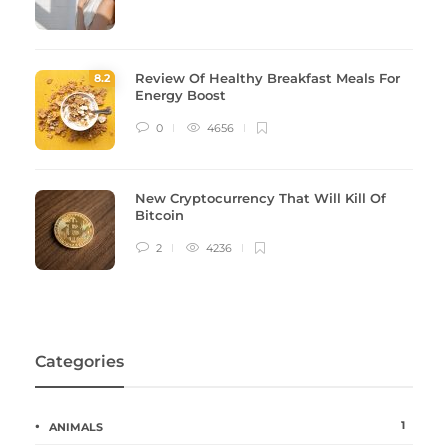
Review Of Healthy Breakfast Meals For
8
.2
Energy Boost
0
4656
New Cryptocurrency That Will Kill Of
Bitcoin
2
4236
Categories
1
ANIMALS