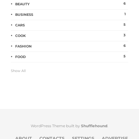
6
BEAUTY
1
BUSINESS
5
CARS
3
COOK
6
FASHION
5
FOOD
Show All
WordPress Theme built by
Shufflehound
.
ABOUT
CONTACTS
SETTINGS
ADVERTISE