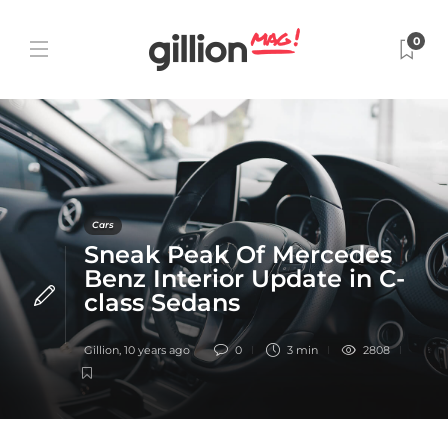
0
Cars
Sneak Peak Of Mercedes
Benz Interior Update in C-
class Sedans
Gillion
,
10 years ago
0
3 min
2808